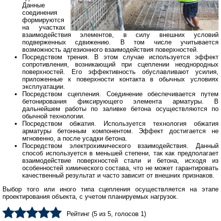
Данные
соединения
формируются
на участках
взаимодействия элементов, в силу внешних условий
подверженных сдвижению. В том числе учитывается
возможность адгезионного взаимодействия поверхностей.
Посредством трения. В этом случае используется эффект
сопротивления, возникающий при сцеплении неоднородных
поверхностей. Его эффективность обуславливают усилия,
приложенные к поверхности контакта в обычных условиях
эксплуатации.
Посредством сцепления. Соединение обеспечивается путем
бетонирования фиксирующего элемента арматуры. В
дальнейшем работы по заливке бетона осуществляются по
обычной технологии.
Посредством обжатия. Используется технология обжатия
арматуры бетонным компонентом. Эффект достигается не
мгновенно, а после усадки бетона.
Посредством электрохимического взаимодействия. Данный
способ используется в меньшей степени, так как предполагает
взаимодействие поверхностей стали и бетона, исходя из
особенностей химического состава, что не может гарантировать
качественный результат и часто зависит от внешних признаков.
Выбор того или иного типа сцепления осуществляется на этапе
проектирования объекта, с учетом планируемых нагрузок.
Рейтинг (
5
из
5
, голосов
1
)