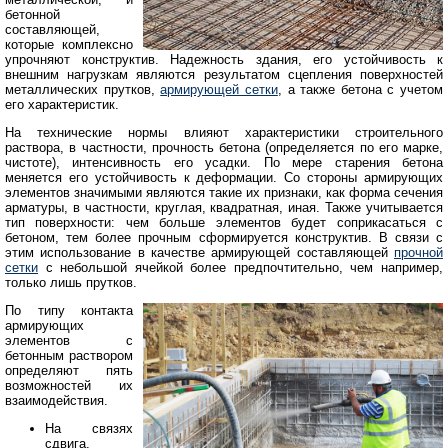
бетонной
составляющей,
которые комплексно
упрочняют конструктив. Надежность здания, его устойчивость к
внешним нагрузкам являются результатом сцепления поверхностей
металлических прутков,
армирующей сетки
, а также бетона с учетом
его характеристик.
На технические нормы влияют характеристики строительного
раствора, в частности, прочность бетона (определяется по его марке,
чистоте), интенсивность его усадки. По мере старения бетона
меняется его устойчивость к деформации. Со стороны армирующих
элементов значимыми являются такие их признаки, как форма сечения
арматуры, в частности, круглая, квадратная, иная. Также учитывается
тип поверхности: чем больше элементов будет соприкасаться с
бетоном, тем более прочным сформируется конструктив. В связи с
этим использование в качестве армирующей составляющей
прочной
сетки
с небольшой ячейкой более предпочтительно, чем например,
только лишь прутков.
По типу контакта
армирующих
элементов с
бетонным раствором
определяют пять
возможностей их
взаимодействия.
На связях
сдвига.