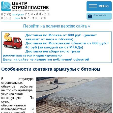
МЕНЮ
8 (499)
714-68-08
тел/факс
Заказов нет
8 (901)
557-68-08
тел
Перейти на полную версию сайта »
Доставка по Москве от 600 руб. (расчет
зависит от веса и объема).
Доставка по Московской области от 600 руб.+
40 руб (за каждый км от МКАДа)
Доставка негабаритного груза
рассчитывается индивидуально
Цены на сайте не являются публичной офертой
Особенности контакта арматуры с бетоном
В структуре
строительных
объектов работает
не только арматура,
усиливающая
конструкцию. По
сути,
обеспечивается
взаимодействие и
металлической, и