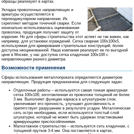
образцы реализуют в картах.
Укладка проволочных направляющих и
арматуры осуществляется в
перпендикулярном направлении. Их
скрепляют методом точечной сварки. Если
изначально использовалась оцинкованная
проволока, продукция получает защиту от
коррозии. Но для сферы строительства этот аспект не так важен, как
например, для установки ограждений. Сетка сварная 100х100х5,
используемая для армирования строительных конструкций, более
доступна неоцинкованной. Наша компания реализует ее по выгодной
цене в Москве, у нас доступна сетка кладочная 100х100 с
направляющими разного диаметра.
Возможности применения
Сферы использования металлопроката определяются диаметром
направляющих. Продукция предназначена для следующих задач:
Отделочные работы – используется самая тонкая арматурная
сетка 100х100, изготовленная из проволоки толщиной не более
3 мм. Выполняет функцию каркаса в штукатурном слое,
увеличивает его прочность, улучшает долговечность и
препятствует разрушению в результате усадки. Металлическая
сеть остро необходима, если используется толстый слой
штукатурки, который не может быть удержан пластиковыми
армирующими приспособлениями.
Малоэтажное строительство – используется сеть кладочная, с
толщиной прутков 3-4 мм. Она поставляется в картах,