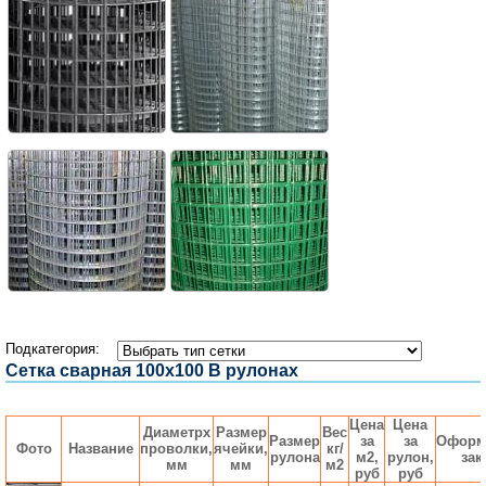
Подкатегория:
Сетка сварная 100x100 В рулонах
Цена
Цена
Диаметрx
Размер
Вес
Размер
за
за
Оформ
Фото
Название
проволки,
ячейки,
кг/
рулона
м2,
рулон,
зак
мм
мм
м2
руб
руб