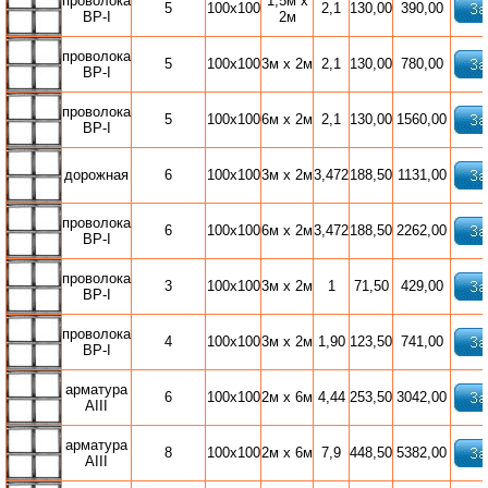
проволока
1,5м х
5
100х100
2,1
130,00
390,00
ВР-I
2м
проволока
5
100х100
3м х 2м
2,1
130,00
780,00
ВР-I
проволока
5
100х100
6м х 2м
2,1
130,00
1560,00
ВР-I
дорожная
6
100х100
3м х 2м
3,472
188,50
1131,00
проволока
6
100х100
6м х 2м
3,472
188,50
2262,00
ВР-I
проволока
3
100х100
3м х 2м
1
71,50
429,00
ВР-I
проволока
4
100х100
3м х 2м
1,90
123,50
741,00
ВР-I
арматура
6
100х100
2м х 6м
4,44
253,50
3042,00
АIII
арматура
8
100х100
2м х 6м
7,9
448,50
5382,00
АIII