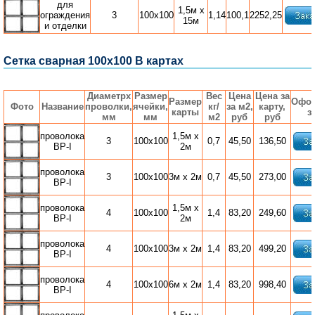
для
1,5м х
ограждения
3
100х100
1,14
100,1
2252,25
15м
и отделки
Сетка сварная 100x100 В картах
Диаметрx
Размер
Вес
Цена
Цена за
Размер
Офор
Фото
Название
проволки,
ячейки,
кг/
за м2,
карту,
карты
з
мм
мм
м2
руб
руб
проволока
1,5м х
3
100х100
0,7
45,50
136,50
ВР-I
2м
проволока
3
100х100
3м х 2м
0,7
45,50
273,00
ВР-I
проволока
1,5м х
4
100х100
1,4
83,20
249,60
ВР-I
2м
проволока
4
100х100
3м х 2м
1,4
83,20
499,20
ВР-I
проволока
4
100х100
6м х 2м
1,4
83,20
998,40
ВР-I