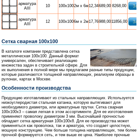
арматура
10
100х100
2м х 6м
12,34
689,00
8268,00
АIII
арматура
12
100х100
6м х 2м
17,76
988,00
11856,00
АIII
Сетка сварная 100x100
В каталоге компании представлена сетка
металлическая 100х100. Данный формат
универсален, обеспечивает реализацию
множества задач в строительной сфере. Для
их выполнения в полной мере мы предлагаем разные типы продукции,
которые различаются толщиной направляющих, реализуем образцы в
рулонах, картах в Москве.
Особенности производства
Продукцию изготавливают из стальных направляющих. Используется
низкоуглеродистая стальная катанка, которую вытягивают для
необходимого диаметра, или арматурные прутки. Сетка сварная
100х100х3 – самая легкая в этом ассортименте. Для ее изготовления
применяют проволоку диаметром 3 мм. Высочайшей прочностью
обладает сетка арматурная 100х100х8. Для ее производства может
применяться как проволока, так и арматура, что создает целостную,
мощную конструкцию. Чем больше толщина направляющих, тем более
прочной формируется сеть, и тем выше ее цена. Наиболее прочные