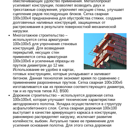
обеспечивающих удобство применения. Металлопрокат
усиливает конструкции, позволяет возводить двух и
трехэтажные сооружения, упрочняет несущие стены, улучшает
сцепление рядов последующих блоков. Сетка сварная
100х100х4 предназначена для обустройства стяжки, создания
долговечных наливных конструкций, защищенных от
растрескивания в результате поверхностной механической
нагрузки.
Многоэтажное строительство –
используется сетка арматурная
100х100х5 для упрочнения стеновых
конструкций. Для возведения
перекрытий, несущих стен
применяется сетка арматурная
100х100х6 и усиленные образцы из
прутков диаметром до 12 мм.
Использование ее удобно в картах,
готовых конструкциях, которые укладывают и заливают
бетоном. Данная технология экономит время по сравнению с
применением разрозненных прутков. Сетка сварная 100х100х6
изготавливается как из проволоки соответствующего диаметра,
так и из прутков типов А3, В500.
Дорожное строительство – используется дорожная сетка
100х100х4, которая улучшает технические характеристики
автодорожного полотна. Укладка осуществляется в структуру
асфальтобетонного слоя. Сетка сварная дорожная 100х100
выступает в качестве армирующего каркаса в конструкции,
равномерно распределяет нагрузку, исключает развитие
колейности, выбоин. Актуально также ее применение для
усиления основания полотна. Для этого сетка дорожная