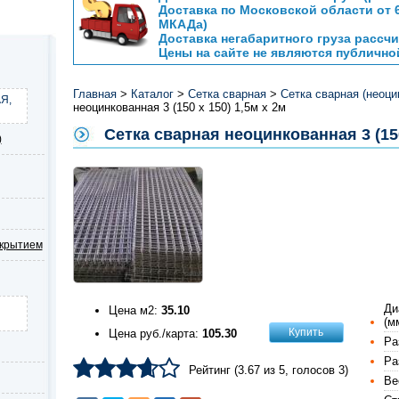
Доставка по Московской области от 6
МКАДа)
Доставка негабаритного груза расс
Цены на сайте не являются публичн
Главная
>
Каталог
>
Сетка сварная
>
Сетка сварная (неоци
Я,
неоцинкованная 3 (150 х 150) 1,5м х 2м
Сетка сварная неоцинкованная 3 (150
)
окрытием
Ди
Цена м2:
35.10
(м
Купить
Цена руб./карта:
105.30
Ра
Ра
Рейтинг (
3.67
из
5
, голосов
3
)
Вес