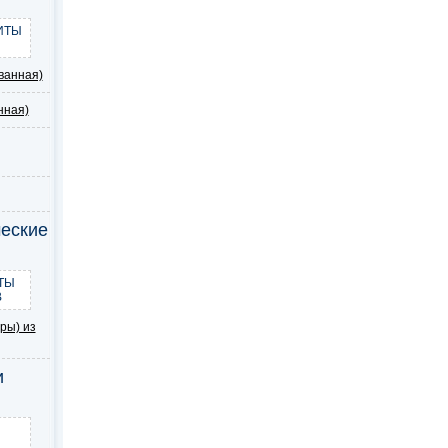
ИТЫ
ванная)
нная)
еские
ТЫ
В
ры) из
и