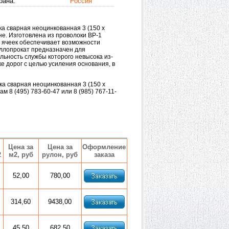
рана:
Россия
а сварная неоцинкованная 3 (150 х
ене. Изготовлена из проволоки ВР-1
 ячеек обеспечивает возможности
аллопрокат предназначен для
льность службы которого невысока из-
е дорог с целью усиления основания, в
ка сварная неоцинкованная 3 (150 х
 8 (495) 783-60-47 или 8 (985) 767-11-
Цена за
Цена за
Оформление
2
м2, руб
рулон, руб
заказа
52,00
780,00
314,60
9438,00
45,50
682,50