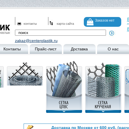
8
Заказов нет
контакты
карта сайта
т
8
zakaz@centerplastik.ru
Контакты
Прайс-лист
Доставка
О нас
Доставка по Москве от 600 руб. (расч