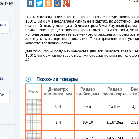
Ст
крытием
В каталоге компании «Центр СтройПластик» представлена сетк
150) 1,5м х 2м. Предлагаем купить ее в картах, по доступной ц
ДЛЯ
стальной низкоуглеродистой диаметром 3 мм. Крупный формат
применения в ряде отраслей строительства. В частности, мет
использования в качестве временного ограждения, продолжите
за отсутствия защитного покрытия. Также применяется в укладк
качестве кладочной сетки.
Для того, чтобы получить консультацию или заказать товар Сет
150) 1,5м х 2м, свяжитесь с нашими специалистами по телефонам
47.
ка
Похожие товары
Диаметрx
Размер
Размер
Вес
Фото
проволки, мм
ячейки, мм
рулон/карта
кг/м
АЯ,
0,4
6х6
1х15м
0,3
1,4
10х10
1,19*25м
2,31
0,6
12,5х12,5
1м х 15м
0,33