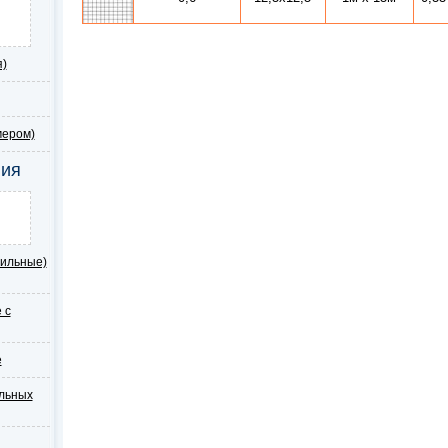
Я
я)
мером)
ния
ильные)
 с
е
льных