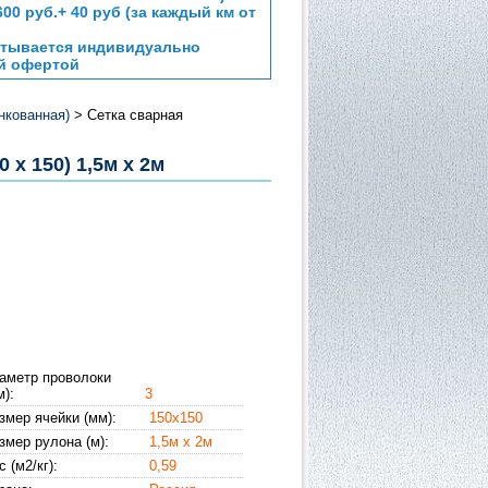
00 руб.+ 40 руб (за каждый км от
читывается индивидуально
ой офертой
нкованная)
> Сетка сварная
 х 150) 1,5м х 2м
аметр проволоки
м):
3
змер ячейки (мм):
150х150
змер рулона (м):
1,5м х 2м
 (м2/кг):
0,59