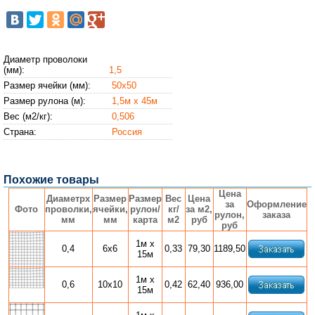
Диаметр проволоки
(мм):
1,5
Размер ячейки (мм):
50х50
Размер рулона (м):
1,5м х 45м
Вес (м2/кг):
0,506
Страна:
Россия
Похожие товары
Цена
Диаметрx
Размер
Размер
Вес
Цена
за
Оформление
Фото
проволки,
ячейки,
рулон/
кг/
за м2,
рулон,
заказа
мм
мм
карта
м2
руб
руб
1м х
0,4
6х6
0,33
79,30
1189,50
15м
1м х
0,6
10х10
0,42
62,40
936,00
15м