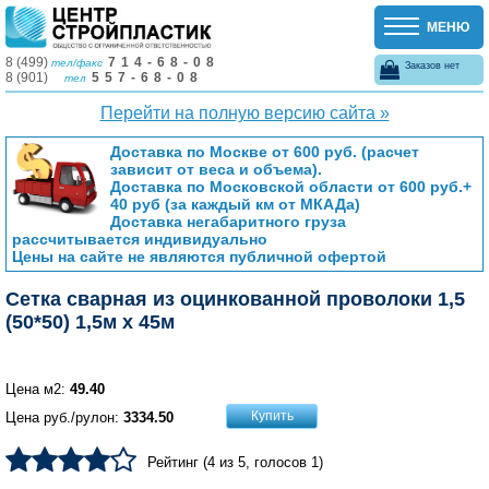
МЕНЮ
8 (499)
714-68-08
тел/факс
Заказов нет
8 (901)
557-68-08
тел
Перейти на полную версию сайта »
Доставка по Москве от 600 руб. (расчет
зависит от веса и объема).
Доставка по Московской области от 600 руб.+
40 руб (за каждый км от МКАДа)
Доставка негабаритного груза
рассчитывается индивидуально
Цены на сайте не являются публичной офертой
Сетка сварная из оцинкованной проволоки 1,5
(50*50) 1,5м х 45м
Цена м2:
49.40
Купить
Цена руб./рулон:
3334.50
Рейтинг (
4
из
5
, голосов
1
)