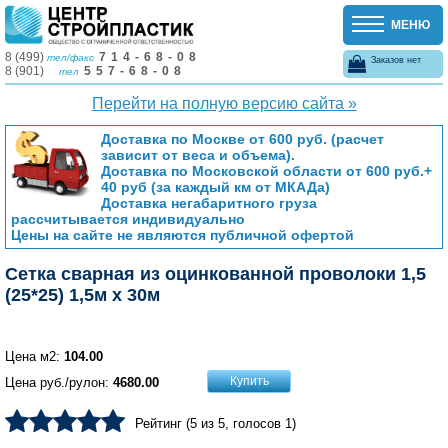
МЕНЮ
8 (499)
714-68-08
тел/факс
Заказов нет
8 (901)
557-68-08
тел
Перейти на полную версию сайта »
Доставка по Москве от 600 руб. (расчет
зависит от веса и объема).
Доставка по Московской области от 600 руб.+
40 руб (за каждый км от МКАДа)
Доставка негабаритного груза
рассчитывается индивидуально
Цены на сайте не являются публичной офертой
Сетка сварная из оцинкованной проволоки 1,5
(25*25) 1,5м х 30м
Цена м2:
104.00
Купить
Цена руб./рулон:
4680.00
Рейтинг (
5
из
5
, голосов
1
)