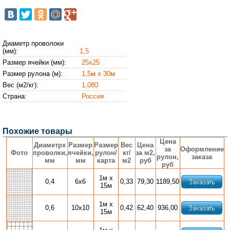
Диаметр проволоки
(мм):
1,5
Размер ячейки (мм):
25х25
Размер рулона (м):
1,5м х 30м
Вес (м2/кг):
1,080
Страна:
Россия
Похожие товары
Цена
Диаметрx
Размер
Размер
Вес
Цена
за
Оформление
Фото
проволки,
ячейки,
рулон/
кг/
за м2,
рулон,
заказа
мм
мм
карта
м2
руб
руб
1м х
0,4
6х6
0,33
79,30
1189,50
15м
1м х
0,6
10х10
0,42
62,40
936,00
15м