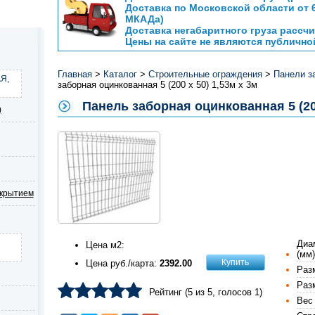
Доставка по Московской области от 6
МКАДа)
Доставка негабаритного груза расс
Цены на сайте не являются публичн
Главная
>
Каталог
>
Строительные ограждения
>
Панели з
Я,
заборная оцинкованная 5 (200 х 50) 1,53м х 3м
Панель заборная оцинкованная 5 (200
)
окрытием
Диа
Цена м2:
(мм)
Купить
Цена руб./карта:
2392.00
Разм
Разм
Рейтинг (
5
из
5
, голосов
1
)
Вес 