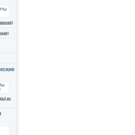
ИТЫ
ванная)
нная)
еские
ТЫ
В
ры) из
и