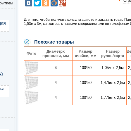
Стр
крытием
Для того, чтобы получить консультацию или заказать товар Пан
ДЛЯ
1,53м х 3м, свяжитесь с нашими специалистами по телефонам 8 
Похожие товары
Диаметрx
Размер
Размер
Ве
Фото
проволки, мм
ячейки, мм
рулон/карта
4
100*50
1,05м х 2,5м
2
ка
4
100*50
1,475м х 2,5м
2
АЯ,
4
100*50
1,775м х 2,5м
2