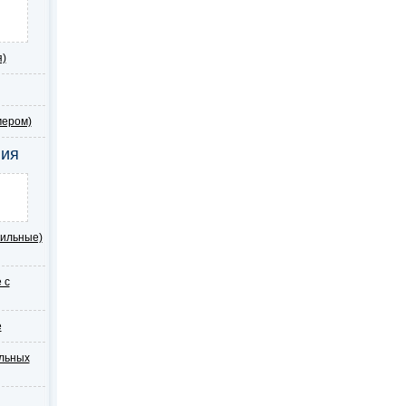
Я
я)
мером)
ния
ильные)
 с
е
льных