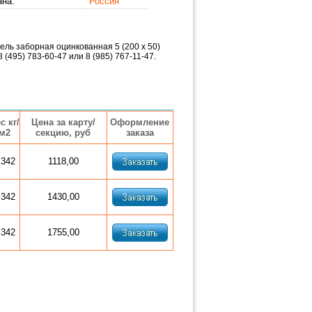
ана:
Россия
ель заборная оцинкованная 5 (200 х 50)
(495) 783-60-47 или 8 (985) 767-11-47.
с кг/
Цена за карту/
Оформление
м2
секцию, руб
заказа
,342
1118,00
,342
1430,00
,342
1755,00