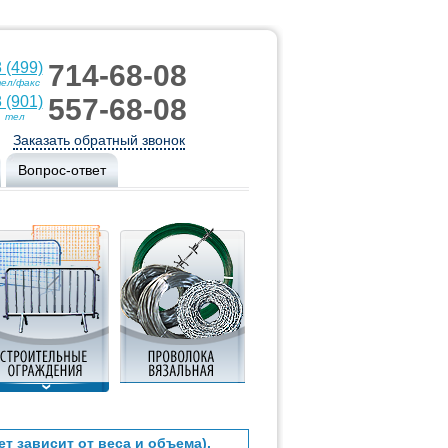
 (499)
714-68-08
ел/факс
 (901)
557-68-08
тел
Заказать обратный звонок
Вопрос-ответ
ет зависит от веса и объема).