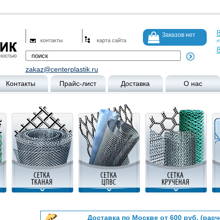
8
Заказов нет
контакты
карта сайта
т
8
zakaz@centerplastik.ru
Контакты
Прайс-лист
Доставка
О нас
Доставка по Москве от 600 руб. (расч