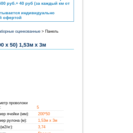
00 руб.+ 40 руб (за каждый км от
читывается индивидуально
ой офертой
аборные оцинкованные
> Панель
 х 50) 1,53м х 3м
метр проволоки
:
5
ер ячейки (мм):
200*50
ер рулона (м):
1,53м х 3м
(м2/кг):
3,74